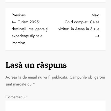
N
Previous
Next
Previous
Next
Post
Post
Turism 2025:
Ghid complet: Ce să
a
destinații inteligente și
vizitezi în Atena în 3 zile
experiențe digitale
v
imersive
i
g
Lasă un răspuns
a
Adresa ta de email nu va fi publicată.
Câmpurile obligatorii
r
sunt marcate cu
*
e
Comentariu
*
î