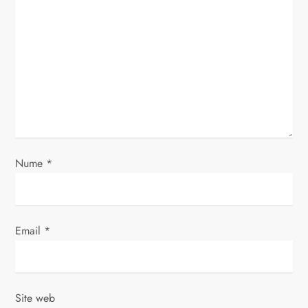
n
a
r
t
i
c
Nume
*
o
l
Email
*
e
Site web