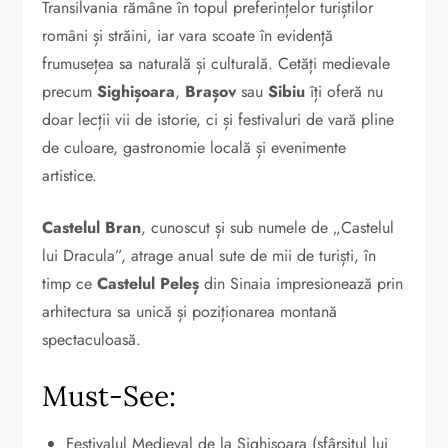
Transilvania rămâne în topul preferințelor turiștilor
români și străini, iar vara scoate în evidență
frumusețea sa naturală și culturală. Cetăți medievale
precum
Sighișoara
,
Brașov
sau
Sibiu
îți oferă nu
doar lecții vii de istorie, ci și festivaluri de vară pline
de culoare, gastronomie locală și evenimente
artistice.
Castelul Bran
, cunoscut și sub numele de „Castelul
lui Dracula”, atrage anual sute de mii de turiști, în
timp ce
Castelul Peleș
din Sinaia impresionează prin
arhitectura sa unică și poziționarea montană
spectaculoasă.
Must-See:
Festivalul Medieval de la Sighișoara (sfârșitul lui