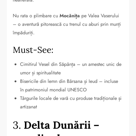
Nu rata o plimbare cu
Mocănița
pe Valea Vaserului
– o aventură pitorească cu trenul cu aburi prin munți
împăduriți.
Must-See:
Cimitirul Vesel din Săpânța – un amestec unic de
umor și spiritualitate
Bisericile din lemn din Bârsana și Ieud – incluse
în patrimoniul mondial UNESCO
Târgurile locale de vară cu produse tradiționale și
artizanat
3.
Delta Dunării –