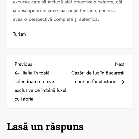
excursie care să includă atât obiectivele celebre, cât
și descoperiri în zone mai puțin turistice, pentru a
avea o perspectivă completă și autentică.
Turism
N
Previous
Next
Previous
Next
Post
Post
Italia în toată
Cazări de lux în București
a
splendoarea: cazari
care au făcut istorie
exclusive ce îmbină luxul
v
cu istoria
i
g
Lasă un răspuns
a