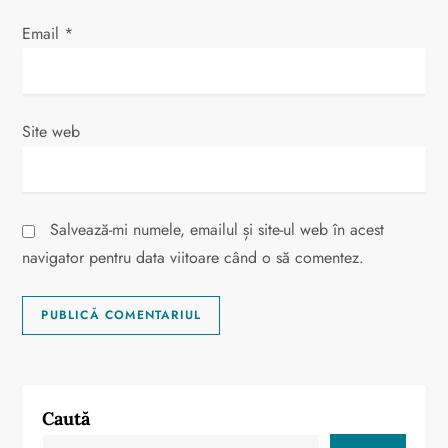
l
Email
*
e
Site web
Salvează-mi numele, emailul și site-ul web în acest
navigator pentru data viitoare când o să comentez.
Caută