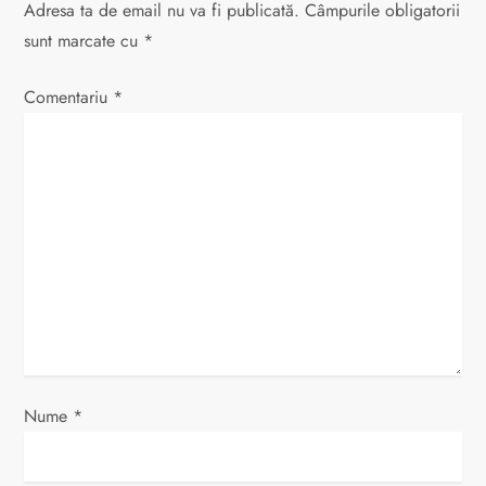
Adresa ta de email nu va fi publicată.
Câmpurile obligatorii
r
sunt marcate cu
*
e
Comentariu
*
î
n
a
r
t
i
c
Nume
*
o