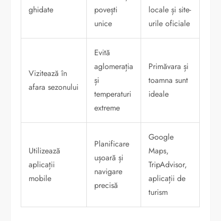
ghidate
povești
locale și site-
unice
urile oficiale
Evită
aglomerația
Primăvara și
Vizitează în
și
toamna sunt
afara sezonului
temperaturi
ideale
extreme
Google
Planificare
Utilizează
Maps,
ușoară și
aplicații
TripAdvisor,
navigare
mobile
aplicații de
precisă
turism