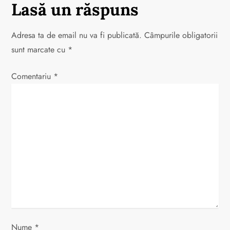
Lasă un răspuns
g
a
Adresa ta de email nu va fi publicată.
Câmpurile obligatorii
sunt marcate cu
*
r
Comentariu
*
e
î
n
a
r
t
i
Nume
*