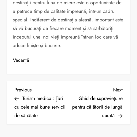
destinații pentru luna de miere este o oportunitate de
a petrece timp de calitate împreună, într-un cadru
special. Indiferent de destinația aleasă, important este
să vă bucurați de fiecare moment și să sărbătoriți
începutul unei noi vieți împreună într-un loc care vă
aduce liniște și bucurie.
Vacanță
N
Previous
Next
Previous
Next
Post
Post
Turism medical: Țări
Ghid de supraviețuire
a
cu cele mai bune servicii
pentru călătorii de lungă
de sănătate
durată
v
i