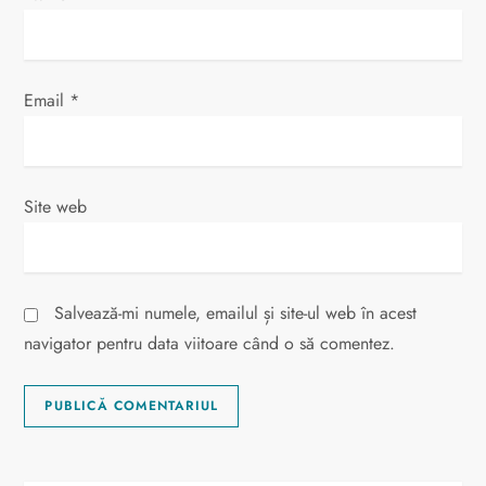
c
o
Email
*
l
e
Site web
Salvează-mi numele, emailul și site-ul web în acest
navigator pentru data viitoare când o să comentez.