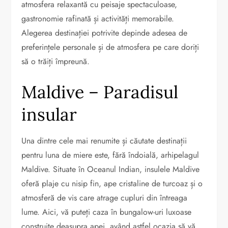
atmosfera relaxantă cu peisaje spectaculoase,
gastronomie rafinată și activități memorabile.
Alegerea destinației potrivite depinde adesea de
preferințele personale și de atmosfera pe care doriți
să o trăiți împreună.
Maldive – Paradisul
insular
Una dintre cele mai renumite și căutate destinații
pentru luna de miere este, fără îndoială, arhipelagul
Maldive. Situate în Oceanul Indian, insulele Maldive
oferă plaje cu nisip fin, ape cristaline de turcoaz și o
atmosferă de vis care atrage cupluri din întreaga
lume. Aici, vă puteți caza în bungalow-uri luxoase
construite deasupra apei, având astfel ocazia să vă