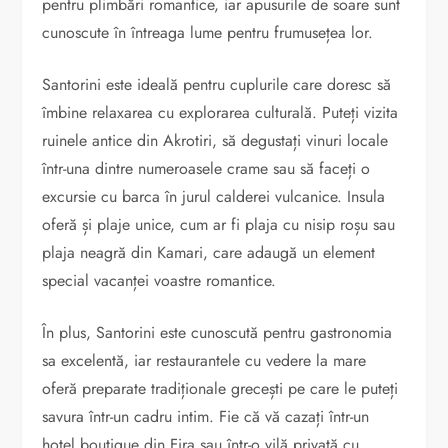
pentru plimbări romantice, iar apusurile de soare sunt
cunoscute în întreaga lume pentru frumusețea lor.
Santorini este ideală pentru cuplurile care doresc să
îmbine relaxarea cu explorarea culturală. Puteți vizita
ruinele antice din Akrotiri, să degustați vinuri locale
într-una dintre numeroasele crame sau să faceți o
excursie cu barca în jurul calderei vulcanice. Insula
oferă și plaje unice, cum ar fi plaja cu nisip roșu sau
plaja neagră din Kamari, care adaugă un element
special vacanței voastre romantice.
În plus, Santorini este cunoscută pentru gastronomia
sa excelentă, iar restaurantele cu vedere la mare
oferă preparate tradiționale grecești pe care le puteți
savura într-un cadru intim. Fie că vă cazați într-un
hotel boutique din Fira sau într-o vilă privată cu