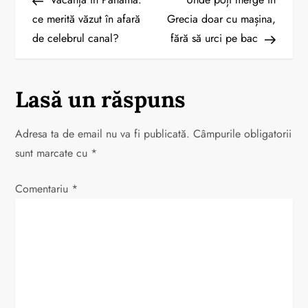
a
ce merită văzut în afară
Grecia doar cu mașina,
de celebrul canal?
fără să urci pe bac
v
i
Lasă un răspuns
g
a
Adresa ta de email nu va fi publicată.
Câmpurile obligatorii
sunt marcate cu
*
r
Comentariu
*
e
î
n
a