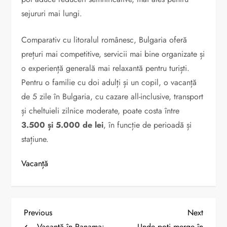
sejururi mai lungi.
Comparativ cu litoralul românesc, Bulgaria oferă
prețuri mai competitive, servicii mai bine organizate și
o experiență generală mai relaxantă pentru turiști.
Pentru o familie cu doi adulți și un copil, o vacanță
de 5 zile în Bulgaria, cu cazare all-inclusive, transport
și cheltuieli zilnice moderate, poate costa între
3.500 și 5.000 de lei
, în funcție de perioadă și
stațiune.
Vacanță
N
Previous
Next
Previous
Next
Post
Post
Vacanță în Panama:
Unde poți merge în