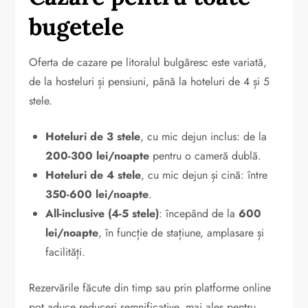
bugetele
Oferta de cazare pe litoralul bulgăresc este variată,
de la hosteluri și pensiuni, până la hoteluri de 4 și 5
stele.
Hoteluri de 3 stele
, cu mic dejun inclus: de la
200-300 lei/noapte
pentru o cameră dublă.
Hoteluri de 4 stele
, cu mic dejun și cină: între
350-600 lei/noapte
.
All-inclusive (4-5 stele)
: începând de la
600
lei/noapte
, în funcție de stațiune, amplasare și
facilități.
Rezervările făcute din timp sau prin platforme online
pot aduce reduceri semnificative, mai ales pentru