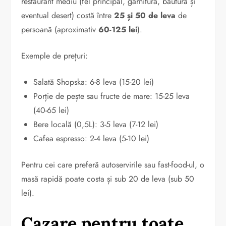
restaurant mediu (fel principal, garnitură, băutură și
eventual desert) costă între
25 și 50 de leva
de
persoană (aproximativ
60-125 lei
).
Exemple de prețuri:
Salată Shopska: 6-8 leva (15-20 lei)
Porție de pește sau fructe de mare: 15-25 leva
(40-65 lei)
Bere locală (0,5L): 3-5 leva (7-12 lei)
Cafea espresso: 2-4 leva (5-10 lei)
Pentru cei care preferă autoservirile sau fast-food-ul, o
masă rapidă poate costa și sub 20 de leva (sub 50
lei).
Cazare pentru toate