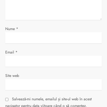
r
t
i
Nume
*
c
o
Email
*
l
e
Site web
Salvează-mi numele, emailul și site-ul web în acest
navigator pentru data viitoare când o să comentez.