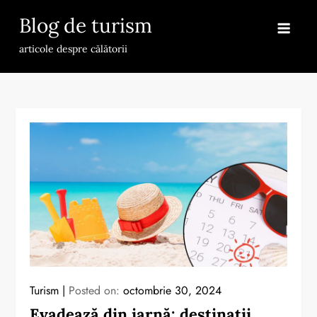
Skip
Blog de turism
to
content
articole despre călătorii
Turism
Posted on:
octombrie 30, 2024
Evadează din iarnă: destinații