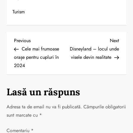
Turism
N
Previous
Next
Previous
Next
Post
Post
Cele mai frumoase
Disneyland – locul unde
a
orașe pentru cupluri în
visele devin realitate
2024
v
i
Lasă un răspuns
g
a
Adresa ta de email nu va fi publicată.
Câmpurile obligatorii
sunt marcate cu
*
r
Comentariu
*