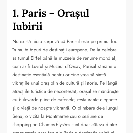
1. Paris – Orașul
Iubirii
Nu există nicio surpriză că Parisul este pe primul loc
în multe topuri de destinații europene. De la celebra
sa turnul Eiffel până la muzeele de renume mondial,
cum ar fi Luvrul și Muzeul d’Orsay, Parisul rămâne o
destinație esențială pentru oricine vrea să simtă
vibrațiile unui oraș plin de cultură și istorie. Pe lângă
atracțiile turistice de necontestat, orașul se mândrește
cu bulevarde pline de cafenele, restaurante elegante
și o viață de noapte vibrantă. O plimbare de-a lungul
Sena, o vizită la Montmartre sau o sesiune de
shopping pe Champs-Élysées sunt doar câteva dintre
experiențele care fac din Paris o destinație unică și