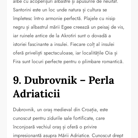
albe cu acoperișuri albastre și apusurile de neuitat.
Santorini este un loc unde natura și cultura se
împletesc într-o armonie perfectă. Plajele cu nisip
negru și albastrul mării Egee creează un peisaj de vis,
iar ruinele antice de la Akrotiri sunt o dovadă a
istoriei fascinante a insulei. Fiecare colț al insulei
oferă priveliști spectaculoase, iar localitățile Oia și
Fira sunt locuri perfecte pentru o plimbare romantică.
9. Dubrovnik – Perla
Adriaticii
Dubrovnik, un oraș medieval din Croația, este
cunoscut pentru zidurile sale fortificate, care
înconjoară vechiul oraș și oferă o privire
impresionantă asupra Mării Adriatice. Cunoscut drept