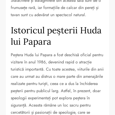
Stalactitele și stalagmitele din această sală sunt de o
frumusețe rară, iar formațiile de calcar din pereți și
tavan sunt cu adevărat un spectacol natural.
Istoricul peșterii Huda
lui Papara
Peștera Huda lui Papara a fost deschisă oficial pentru
vizitare în anul 1986, devenind rapid o atracție
turistică importantă. Cu toate acestea, viiturile din anii
care au urmat au distrus o mare parte din amenajările
realizate pentru turiști, ceea ce a dus la închiderea
peșterii pentru publicul larg. Astfel, în prezent, doar
speologii experimentați pot explora peștera în
siguranță. Aceasta rămâne un loc sacru pentru
cercetătorii și pasionații de speologie, care se