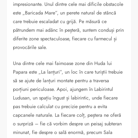
impresionante. Unul dintre cele mai dificile obstacole
este „Baricada Mare”, un perete natural de stâncă
care trebuie escaladat cu grijă. Pe măsură ce
pătrundem mai adânc în peșteră, suntem conduși prin
diferite zone spectaculoase, fiecare cu farmecul și
provocările sale.
Una dintre cele mai faimoase zone din Huda lui
Papara este „La lanțuri”, un loc în care turiștii trebuie
să se ajute de lanțuri montate pentru a traversa
porțiuni periculoase. Apoi, ajungem în Labirintul
Ludusan, un spațiu îngust și labirintic, unde fiecare
pas trebuie calculat cu precizie pentru a evita
capcanele naturale. La fiecare colț, peștera ne oferă
o surpriză – fie că vorbim despre un peisaj subteran
minunat, fie despre o sală enormă, precum Sala