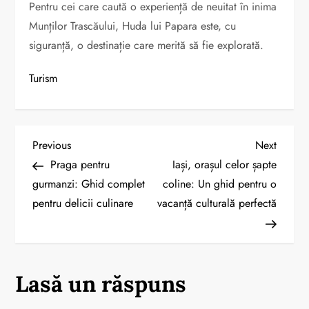
Pentru cei care caută o experiență de neuitat în inima
Munților Trascăului, Huda lui Papara este, cu
siguranță, o destinație care merită să fie explorată.
Turism
N
Previous
Next
Previous
Next
Post
Post
Praga pentru
Iași, orașul celor șapte
a
gurmanzi: Ghid complet
coline: Un ghid pentru o
pentru delicii culinare
vacanță culturală perfectă
v
i
g
Lasă un răspuns
a