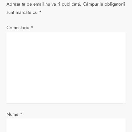
Adresa ta de email nu va fi publicată.
Câmpurile obligatorii
r
sunt marcate cu
*
e
Comentariu
*
î
n
a
r
t
i
c
Nume
*
o